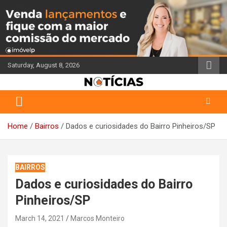
Skip
to
content
Saturday, August 8, 2026
Portal de Notícias do Corretor de Imóveis
Jornal Imóvelp
Home
Bairros
Dados e curiosidades do Bairro Pinheiros/SP
BAIRROS
Dados e curiosidades do Bairro
Pinheiros/SP
March 14, 2021
Marcos Monteiro