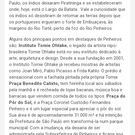
Paulo, os índios deixaram Piratininga e se estabeleceram
onde, hoje, está o Largo da Batata. Vale a curiosidade que
os índios só desistiram de retomar as terras depois que
os portugueses ergueram o forte de Embuaçava, às
margens do Rio Tietê, perto da foz do Rio Pinheiros.
Alguns dos principais pontos em destaques de Pinheiros
são:
Instituto Tomie Ohtake
, o legado da artista nipo-
brasileira Tomie Ohtake está no seu instituto dedicado à
arte, arquitetura e design. Desde a sua fundação em 2001,
o Instituto Tomie Ohtake já recebeu mostras de artistas
como Joan Miró, Pablo Picasso e Frida Kahlo. O prédio é
sensacional com a fachada pintada pela própria Tomie.
Praça Benedito Calixto,
tem feirinha local aos sábados
pela manhã e é recheada de lojas bacanas, música boa e
barracas que vendem comida de todos os tipos.
Praça do
Pôr do Sol,
é a Praça Coronel Custódio Fernandes
Pinheiro e é um lugar especial para apreciar o pôr do sol.
Sua área é de aproximadamente 31.000 m² e há intenção
da Prefeitura de São Paulo em transformá-la num parque
municipal. Com a mudança, ela deixaria de ser
administrada pela Subprefeitura de Pinheiros e ficaria aos