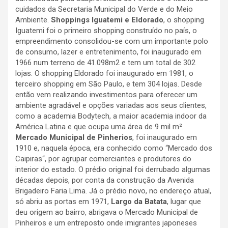
cuidados da Secretaria Municipal do Verde e do Meio
Ambiente.
Shoppings Iguatemi e Eldorado
, o shopping
Iguatemi foi o primeiro shopping construído no país, o
empreendimento consolidou-se com um importante polo
de consumo, lazer e entretenimento, foi inaugurado em
1966 num terreno de 41.098m2 e tem um total de 302
lojas. O shopping Eldorado foi inaugurado em 1981, o
terceiro shopping em São Paulo, e tem 304 lojas. Desde
então vem realizando investimentos para oferecer um
ambiente agradável e opções variadas aos seus clientes,
como a academia Bodytech, a maior academia indoor da
América Latina e que ocupa uma área de 9 mil m².
Mercado Municipal de Pinherios
, foi inaugurado em
1910 e, naquela época, era conhecido como “Mercado dos
Caipiras“, por agrupar comerciantes e produtores do
interior do estado. O prédio original foi derrubado algumas
décadas depois, por conta da construção da Avenida
Brigadeiro Faria Lima. Já o prédio novo, no endereço atual,
só abriu as portas em 1971,
Largo da Batata
, lugar que
deu origem ao bairro, abrigava o Mercado Municipal de
Pinheiros e um entreposto onde imigrantes japoneses