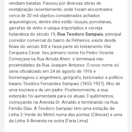
vendiam batatas. Passou por diversas obras de
revitalização recentemente, onde foram encontrados
cerca de 20 mil objetos considerados achados
arqueológicos, dentre eles estão: louças, porcelanas,
garrafas de vinho e uísque importados e cerveja
holandesa do século 19,
Rua Teodoro Sampaio
, principal
corredor comercial do bairro de Pinheiros, existe desde
finais do século XIX e fazia parte do loteamento Vila
Cerqueira César. Seu primeiro nome foi Pedro Vicente.
Começava na Rua Arruda Alvim e terminava nas
proximidades da Rua Joaquim Antunes. O novo nome só
seria oficializado em 24 de agosto de 1916 e
homenageou o engenheiro, geógrafo, historiador e político
baiano Teodoro Fernandes Sampaio (1855-1937), filho de
uma escrava e de um padre. Posteriormente, a sua
extensão foi aumentada para os atuais 3 quilômetros,
começando na Avenida Dr. Arnaldo e terminando na Rua
Fernão Dias. A Teodoro Sampaio tem uma estação da
Linha 2-Verde do Metrô numa das pontas (Clínicas) e uma
da Linha 4-Amarela na outra (Faria Lima).